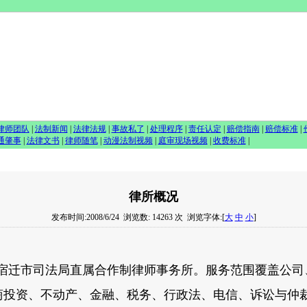
律师团队
|
法制新闻
|
法律法规
|
事故私了
|
处理程序
|
责任认定
|
赔偿指南
|
赔偿标准
|
通肇事
|
法律文书
|
律师随笔
|
动漫法制视频
|
庭审现场视频
|
收费标准
|
律所概况
发布时间:2008/6/24
浏览数: 14263 次
浏览字体:[
大
中
小
]
迁市司法局直属合作制律师事务所。服务范围覆盖公司
商投资、不动产、金融、税务、行政法、电信、诉讼与仲