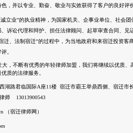
特色，并以专业、勤奋、敬业与实效获得了客户的良好评
诚立业”的执业精神，为国家
机关、企事业单位、社会团
书、诉讼代理和辩护、担任法律顾问、起草审查合同、见
宿迁、法制宿迁”的过程中，为当地政府和来宿迁投资客
好评。
大，不断有优秀的年轻律师加盟，我们将继续以优质、
最优质的法律服务。
湖路君临国际A座11楼 宿迁市霸王举鼎西侧、宿迁市
13013900543
.cn （宿迁律师网）
om