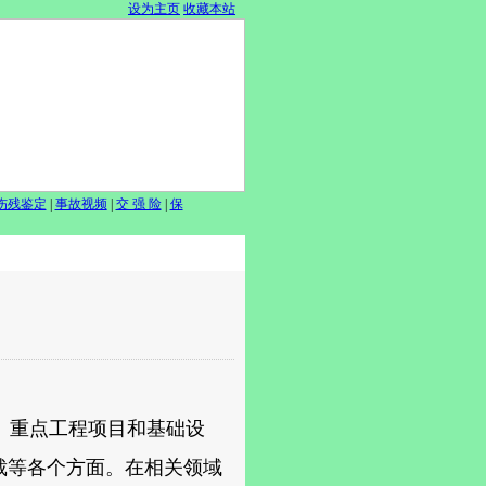
设为主页
收藏本站
伤残鉴定
|
事故视频
|
交 强 险
|
保
、重点工程项目和基础设
裁等各个方面。在相关领域