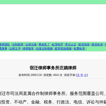
律师团队
|
法制新闻
|
法律法规
|
事故私了
|
处理程序
|
责任认定
|
赔偿指南
|
赔偿标准
|
通肇事
|
法律文书
|
律师随笔
|
动漫法制视频
|
庭审现场视频
|
收费标准
|
宿迁律师事务所庄娥律师
发布时间:2009/2/26
浏览数: 6943 次
浏览字体:[
大
中
小
]
迁市司法局直属合作制律师事务所。服务范围覆盖公司
商投资、不动产、金融、税务、行政法、电信、诉讼与仲