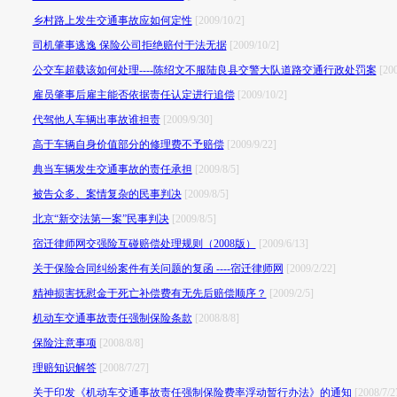
乡村路上发生交通事故应如何定性
[2009/10/2]
司机肇事逃逸 保险公司拒绝赔付于法无据
[2009/10/2]
公交车超载该如何处理----陈绍文不服陆良县交警大队道路交通行政处罚案
[200
雇员肇事后雇主能否依据责任认定进行追偿
[2009/10/2]
代驾他人车辆出事故谁担责
[2009/9/30]
高于车辆自身价值部分的修理费不予赔偿
[2009/9/22]
典当车辆发生交通事故的责任承担
[2009/8/5]
被告众多、案情复杂的民事判决
[2009/8/5]
北京“新交法第一案”民事判决
[2009/8/5]
宿迁律师网交强险互碰赔偿处理规则（2008版）
[2009/6/13]
关于保险合同纠纷案件有关问题的复函 ----宿迁律师网
[2009/2/22]
精神损害抚慰金于死亡补偿费有无先后赔偿顺序？
[2009/2/5]
机动车交通事故责任强制保险条款
[2008/8/8]
保险注意事项
[2008/8/8]
理赔知识解答
[2008/7/27]
关于印发《机动车交通事故责任强制保险费率浮动暂行办法》的通知
[2008/7/2