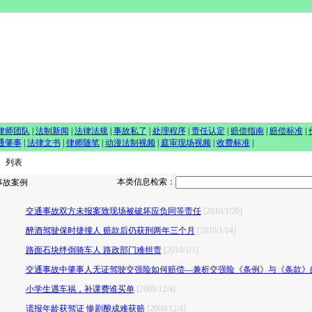
律师团队
|
法制新闻
|
法律法规
|
事故私了
|
处理程序
|
责任认定
|
赔偿指南
|
赔偿标准
|
通肇事
|
法律文书
|
律师随笔
|
动漫法制视频
|
庭审现场视频
|
收费标准
|
 列表
本类信息检索：
故案例
交通事故双方未报案致现场被破坏应负同等责任
[2010/1/26]
醉酒驾驶保时捷撞人 赔款后仍获刑两年三个月
[2010/1/14]
路面石块绊倒骑车人 路政部门难担责
[2010/1/1]
交通事故中肇事人无证驾驶交强险如何赔偿―兼析交强险《条例》与《条款》
小学生遇车祸，补课费谁买单
[2009/12/4]
谎报年龄获驾证 惨剧酿成难获赔
[2009/12/4]