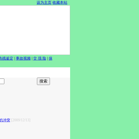
设为主页
收藏本站
伤残鉴定
|
事故视频
|
交 强 险
|
保
的冲突
[2009/12/13]